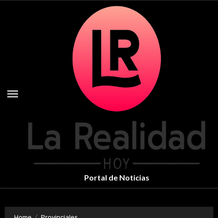
Skip
to
content
Portal de Noticias
Home
Provinciales