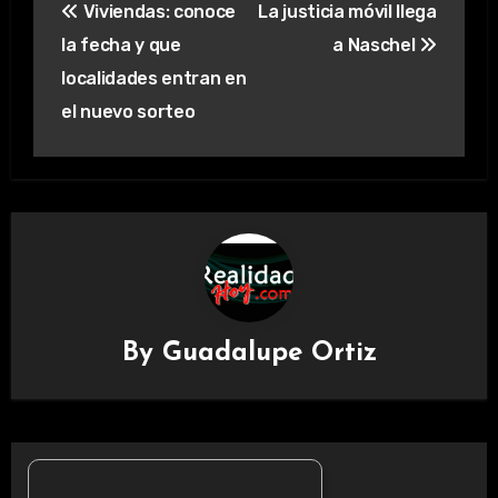
Viviendas: conoce
La justicia móvil llega
de
la fecha y que
a Naschel
entradas
localidades entran en
el nuevo sorteo
By
Guadalupe Ortiz