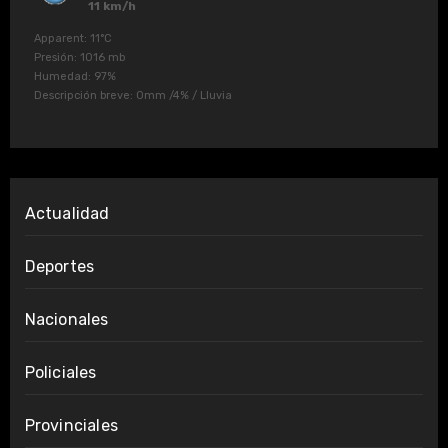
11 km/h
Apparent: 11°C
Presión: 1016 mb
Humedad: 97%
Descripción breve:
0mm
/
4%
/
Lluvia
Actualidad
Deportes
Nacionales
Policiales
Provinciales