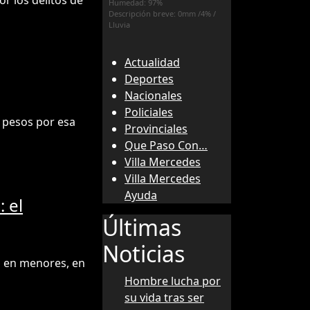
r los delitos de
Humedad: 97%
Descripción breve:
0mm
/
4%
/
Lluvia
Actualidad
Deportes
Nacionales
Policiales
l pesos por esa
Provinciales
Que Paso Con…
Villa Mercedes
Villa Mercedes
Ayuda
 el
Últimas
Noticias
s en menores, en
Hombre lucha por
su vida tras ser