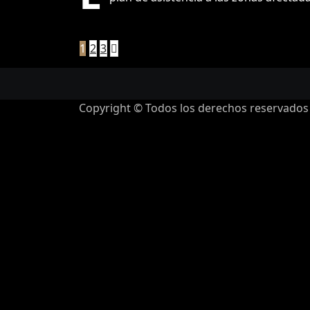
Paginación
1
2
3
de
entradas
Copyright © Todos los derechos reservados