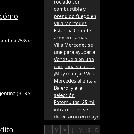
rociado con
combustible y
: cómo
prendido fuego en
Villa Mercedes
Estancia Grande
arde en llamas
ajando a 25% en
Villa Mercedes se
une para ayudar a
Venezuela en una
campaña solidaria
¡Muy manijas! Villa
Mercedes alienta a
Balerdi y a la
rgentina (BCRA)
selección
Fotomultas: 25 mil
infracciones se
detectaron en mayo
dito
L
M
X
J
V
S
D