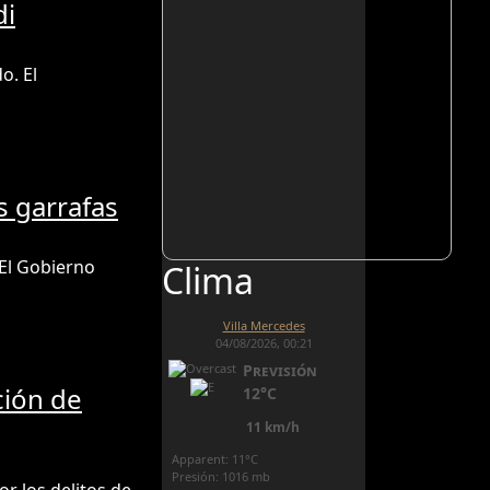
di
o. El
s garrafas
 El Gobierno
Clima
Villa Mercedes
04/08/2026, 00:21
Previsión
ción de
12°C
11 km/h
Apparent: 11°C
Presión: 1016 mb