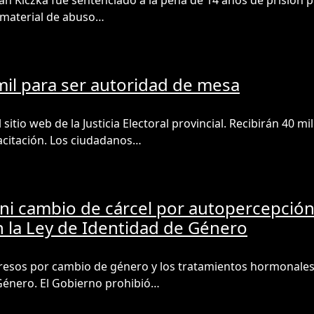
án Kiczka fue sentenciado a la pena de 14 años de prisión po
de material de abuso…
mil para ser autoridad de mesa
sitio web de la Justicia Electoral provincial. Recibirán 40 mi
acitación. Los ciudadanos…
i cambio de cárcel por autopercepción:
 la Ley de Identidad de Género
 presos por cambio de género y los tratamientos hormonale
 Género. El Gobierno prohibió…