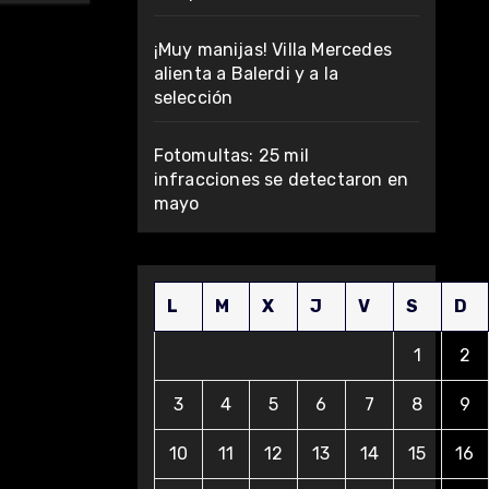
¡Muy manijas! Villa Mercedes
alienta a Balerdi y a la
selección
Fotomultas: 25 mil
infracciones se detectaron en
mayo
L
M
X
J
V
S
D
1
2
3
4
5
6
7
8
9
10
11
12
13
14
15
16