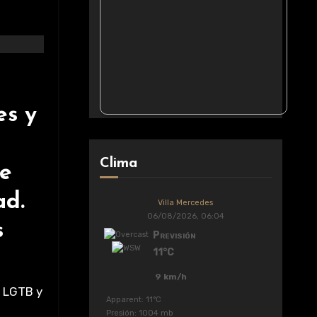
es y
Clima
de
ad.
Villa Mercedes
06/08/2026, 06:04
s
Previsión
11°C
9 km/h
d LGTB y
Apparent: 11°C
Presión: 1004 mb