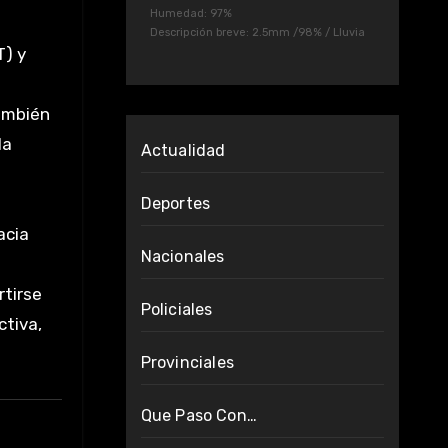
Humedad: 97%
Descripción breve:
2.5mm
/
98%
/
Lluvia
T) y
también
la
Actualidad
Deportes
acia
Nacionales
rtirse
Policiales
ctiva,
Provinciales
Que Paso Con…