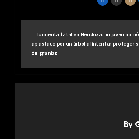
Navegación
Tormenta fatal en Mendoza: un joven murió
de
aplastado por un árbol al intentar proteger 
entradas
del granizo
By
G