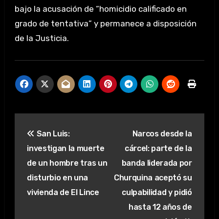
bajo la acusación de “homicidio calificado en
grado de tentativa” y permanece a disposición
de la Justicia.
Navegación
San Luis:
Narcos desde la
de
investigan la muerte
cárcel: parte de la
entradas
de un hombre tras un
banda liderada por
disturbio en una
Churquina aceptó su
vivienda de El Lince
culpabilidad y pidió
hasta 12 años de