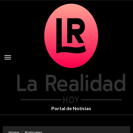
Skip
to
content
Portal de Noticias
Home
Policiales