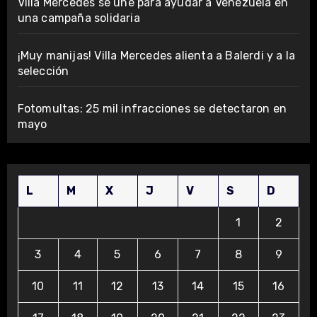
Villa Mercedes se une para ayudar a Venezuela en
una campaña solidaria
¡Muy manijas! Villa Mercedes alienta a Balerdi y a la
selección
Fotomultas: 25 mil infracciones se detectaron en
mayo
L
M
X
J
V
S
D
1
2
3
4
5
6
7
8
9
10
11
12
13
14
15
16