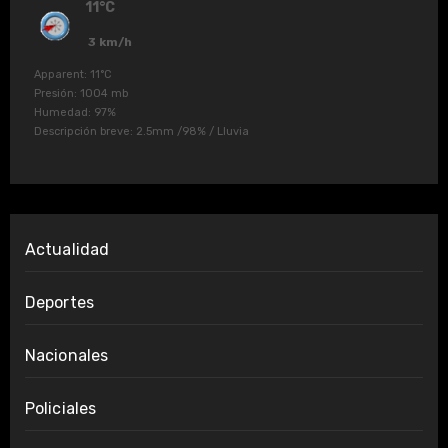
11°C
3 km/h
Apparent: 11°C
Presión: 1004 mb
Humedad: 97%
Descripción breve:
2.5mm
/
98%
/
Lluvia
Actualidad
Deportes
Nacionales
Policiales