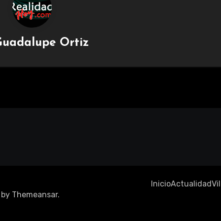
uadalupe Ortiz
Inicio
Actualidad
Vi
by
Themeansar
.