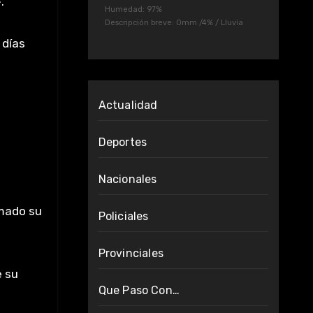
.
Humedad: 97%
Descripción breve:
0mm
/
4%
/
Lluvia
 días
Actualidad
Deportes
Nacionales
omado su
Policiales
Provinciales
e su
Que Paso Con…