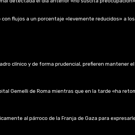
renal detectada el día anterior «no suscita preocupación»
o con flujos a un porcentaje «levemente reducidos» a los
adro clínico y de forma prudencial, prefieren mantener el
spital Gemelli de Roma mientras que en la tarde «ha ret
nicamente al párroco de la Franja de Gaza para expresarl