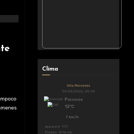
nte
Clima
Villa Mercedes
04/08/2026, 08:04
Tampoco
Previsión
12°C
xámenes
7 km/h
Apparent: 11°C
Presión: 1016 mb