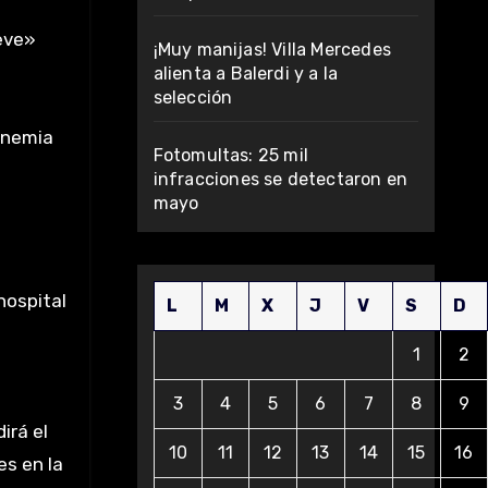
leve»
¡Muy manijas! Villa Mercedes
alienta a Balerdi y a la
selección
anemia
Fotomultas: 25 mil
infracciones se detectaron en
mayo
hospital
L
M
X
J
V
S
D
1
2
3
4
5
6
7
8
9
irá el
10
11
12
13
14
15
16
es en la