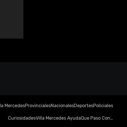
lla Mercedes
Provinciales
Nacionales
Deportes
Policiales
Curiosidades
Villa Mercedes Ayuda
Que Paso Con…