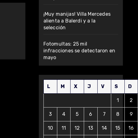
¡Muy manijas! Villa Mercedes
alienta a Balerdi y a la
selección
Fotomultas: 25 mil
infracciones se detectaron en
mayo
L
M
X
J
V
S
D
1
2
3
4
5
6
7
8
9
10
11
12
13
14
15
16