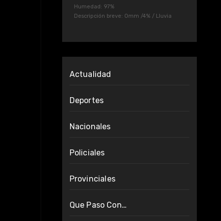
Humedad: 97%
Descripción breve:
0mm
/
4%
/
Lluvia
Actualidad
Deportes
Nacionales
Policiales
Provinciales
Que Paso Con…