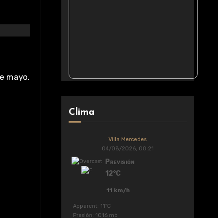
de mayo.
Clima
Villa Mercedes
04/08/2026, 00:21
Previsión
12°C
11 km/h
Apparent: 11°C
Presión: 1016 mb