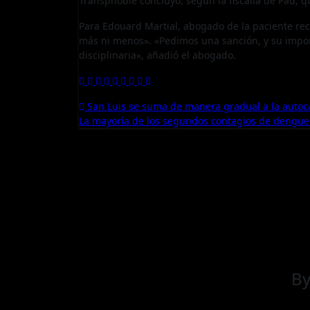
Transphobie concluyó, según la fiscalía de Pau, 
Para Edouard Martial, abogado de la paciente re
más ni menos». «Pedimos una sanción, y su impor
disciplinaria», añadió el abogado.
Navegación
San Luis se suma de manera gradual a la autoc
La mayoría de los segundos contagios de dengue 
de
entradas
B