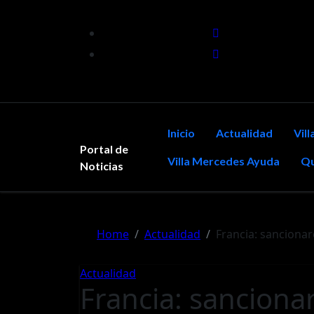
Skip
to
content
Inicio
Actualidad
Vil
Portal de
Villa Mercedes Ayuda
Qu
Noticias
Home
Actualidad
Francia: sanciona
Actualidad
Francia: sanciona