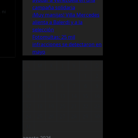
ayudar a Venezuela en una
campaña solidaria
 ni
¡Muy manijas! Villa Mercedes
alienta a Balerdi y a la
selección
Fotomultas: 25 mil
infracciones se detectaron en
mayo
L
M
X
J
V
S
D
1
2
3
4
5
6
7
8
9
10
11
12
13
14
15
16
17
18
19
20
21
22
23
24
25
26
27
28
29
30
31