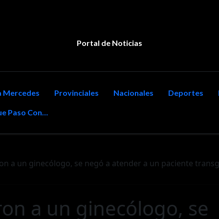
Portal de Noticias
la Mercedes
Provinciales
Nacionales
Deportes
e Paso Con…
ron a un ginecólogo, se negó a atender a un paciente trans
ron a un ginecólogo, se