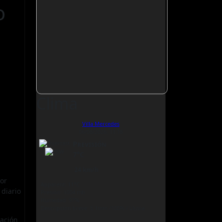
o
Clima
Villa Mercedes
06/08/2026, 11:18
Previsión
7°C
24 km/h
por
Apparent: 11°C
 diario
Presión: 1004 mb
Humedad: 97%
Descripción breve:
5.1mm
/
100%
/
Lluvia
tación