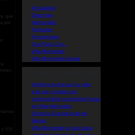
Actualidad
Deportes
te, que
Nacionales
ta por
Policiales
Provinciales
ue
Que Paso Con…
Villa Mercedes
Villa Mercedes Ayuda
ra
Últimas Noticias
erme»,
Hombre lucha por su vida
tras ser rociado con
combustible y prendido fuego
en Villa Mercedes
ntarios
Estancia Grande arde en
llamas
Villa Mercedes se une para
e y SOS