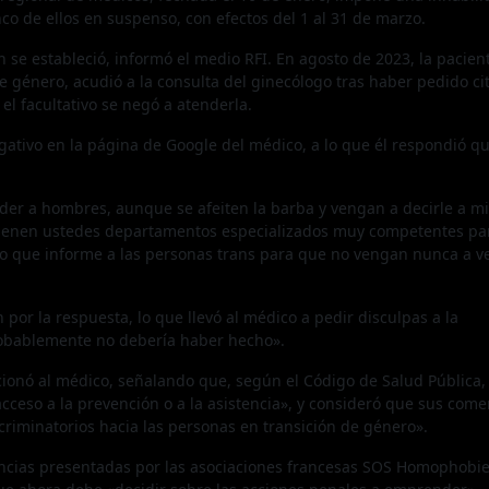
nco de ellos en suspenso, con efectos del 1 al 31 de marzo.
 se estableció, informó el medio RFI. En agosto de 2023, la pacien
e género, acudió a la consulta del ginecólogo tras haber pedido ci
el facultativo se negó a atenderla.
egativo en la página de Google del médico, a lo que él respondió q
der a hombres, aunque se afeiten la barba y vengan a decirle a mi
«Tienen ustedes departamentos especializados muy competentes pa
 que informe a las personas trans para que no vengan nunca a v
por la respuesta, lo que llevó al médico a pedir disculpas a la
obablemente no debería haber hecho».
ionó al médico, señalando que, según el Código de Salud Pública,
ceso a la prevención o a la asistencia», y consideró que sus come
criminatorios hacia las personas en transición de género».
nuncias presentadas por las asociaciones francesas SOS Homophobi