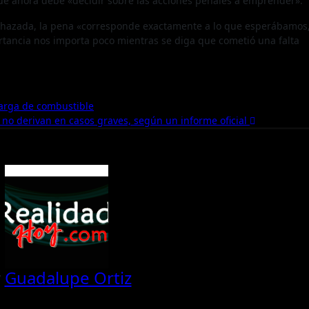
que ahora debe «decidir sobre las acciones penales a emprender».
chazada, la pena «corresponde exactamente a lo que esperábamos,
tancia nos importa poco mientras se diga que cometió una falta
arga de combustible
no derivan en casos graves, según un informe oficial
y
Guadalupe Ortiz