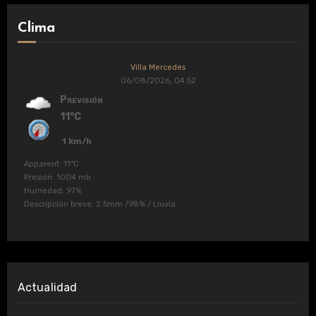
Clima
Villa Mercedes
06/08/2026, 04:52
Previsión
11°C
1 km/h
Apparent: 11°C
Presión: 1004 mb
Humedad: 97%
Descripción breve:
2.5mm
/
98%
/
Lluvia
Actualidad