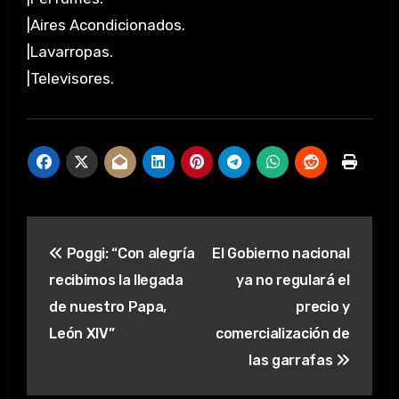
|Aires Acondicionados.
|Lavarropas.
|Televisores.
Navegación
Poggi: “Con alegría
El Gobierno nacional
de
recibimos la llegada
ya no regulará el
entradas
de nuestro Papa,
precio y
León XIV”
comercialización de
las garrafas