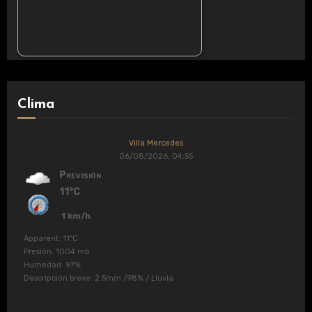
Clima
Villa Mercedes
06/08/2026, 04:55
Previsión
11°C
1 km/h
Apparent: 11°C
Presión: 1004 mb
Humedad: 97%
Descripción breve:
2.5mm
/
98%
/
Lluvia