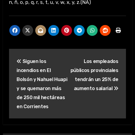
n, ñ, o, p, q, r, s, t, u, v, w, x, y, z.(NA)
Navegación
Siguen los
Los empleados
de
incendios en El
públicos provinciales
entradas
Bolsón y Nahuel Huapi
tendrán un 25% de
y se quemaron más
aumento salarial
de 250 mil hectáreas
en Corrientes