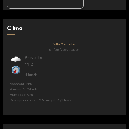
Clima
Villa Mercedes
06/08/2026, 05:04
Previsión
11°C
1 km/h
Apparent: 11°C
Presión: 1004 mb
Humedad: 97%
Descripción breve:
2.5mm
/
98%
/
Lluvia