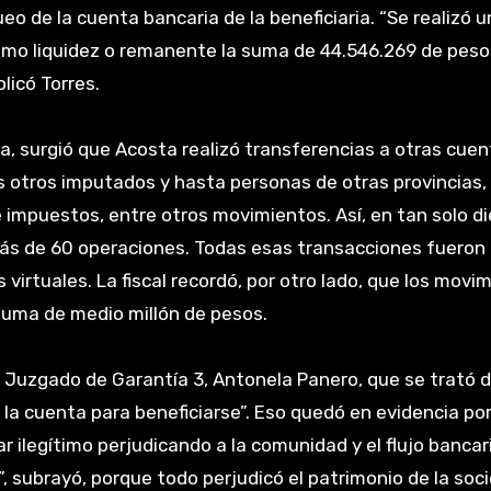
eo de la cuenta bancaria de la beneficiaria. “Se realizó u
mo liquidez o remanente la suma de 44.546.269 de pesos
plicó Torres.
, surgió que Acosta realizó transferencias a otras cue
os otros imputados y hasta personas de otras provincias,
mpuestos, entre otros movimientos. Así, en tan solo di
 más de 60 operaciones. Todas esas transacciones fueron
s virtuales. La fiscal recordó, por otro lado, que los movi
 suma de medio millón de pesos.
el Juzgado de Garantía 3, Antonela Panero, que se trató 
r la cuenta para beneficiarse”. Eso quedó en evidencia po
 ilegítimo perjudicando a la comunidad y el flujo bancar
”, subrayó, porque todo perjudicó el patrimonio de la soc