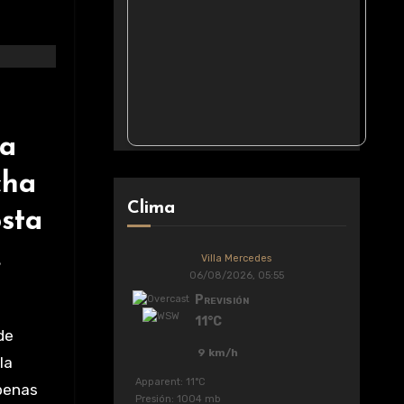
ia
cha
Clima
osta
.
Villa Mercedes
06/08/2026, 05:55
Previsión
11°C
de
9 km/h
la
Apparent: 11°C
apenas
Presión: 1004 mb