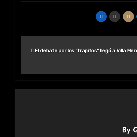
Navegación
El debate por los “trapitos” llegó a Villa Me
de
entradas
By
G