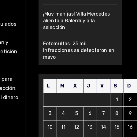
¡Muy manijas! Villa Mercedes
alienta a Balerdi y a la
culados
selección
an y
Fotomultas: 25 mil
infracciones se detectaron en
petición
mayo
s para
L
M
X
J
V
S
D
acción,
l dinero
1
2
3
4
5
6
7
8
9
10
11
12
13
14
15
16