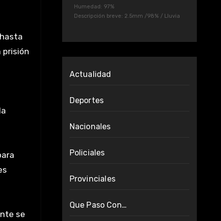
Humedad: 97%
Descripción breve:
2.5mm
/
98%
/
Lluvia
 hasta
 prisión
Actualidad
Deportes
la
Nacionales
Policiales
para
es
Provinciales
Que Paso Con…
ante se