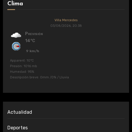
Clima
Villa Mercedes
03/08/2026, 20:38
Previsión
14°C
9 km/h
Apparent: 10°C
Presión: 1016 mb
Humedad: 95%
Descripción breve:
0mm
/
0%
/
Lluvia
Actualidad
Deportes