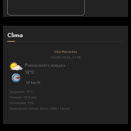
Clima
Villa Mercedes
05/08/2026, 21:58
Parcialmente nublado
12°C
13 km/h
Apparent: 11°C
Presión: 1013 mb
Humedad: 91%
Descripción breve:
0mm
/
33%
/
Lluvia