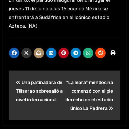
En tanto, el partido inaugural tendrá lugar el
jueves 11 de junio a las 16 cuando México se
enfrentará a Sudáfrica en el icónico estadio
Azteca. (NA)
Navegación
Una patinadora de
“La lepra” mendocina
de
Tilisarao sobresalió a
comenzó con el pie
entradas
nivel internacional
derecho en el estadio
único La Pedrera