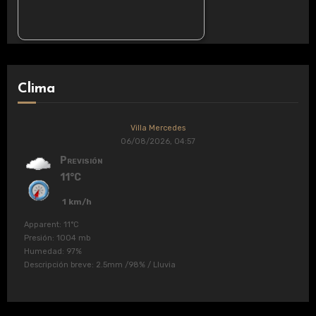
Clima
Villa Mercedes
06/08/2026, 04:57
Previsión
11°C
1 km/h
Apparent: 11°C
Presión: 1004 mb
Humedad: 97%
Descripción breve:
2.5mm
/
98%
/
Lluvia