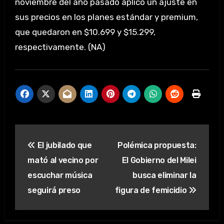
noviembre del año pasado aplicó un ajuste en
sus precios en los planes estándar y premium,
que quedaron en $10.699 y $15.299,
respectivamente. (NA)
Navegación
El jubilado que
Polémica propuesta:
de
mató al vecino por
El Gobierno del Milei
entradas
escuchar música
busca eliminar la
seguirá preso
figura de femicidio