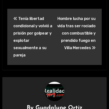
Navegación
Tenía libertad
Hombre lucha por su
de
condicional y volvió a
vida tras ser rociado
entradas
prisión por golpear y
con combustible y
explotar
prendido fuego en
sexualmente a su
Villa Mercedes
pareja
By
Guadalupe Ortiz