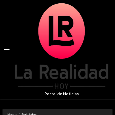
Skip
to
content
Portal de Noticias
Home
Policiales