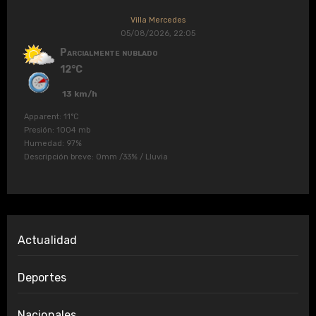
Villa Mercedes
05/08/2026, 22:05
Parcialmente nublado
12°C
13 km/h
Apparent: 11°C
Presión: 1004 mb
Humedad: 97%
Descripción breve:
0mm
/
33%
/
Lluvia
Actualidad
Deportes
Nacionales