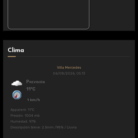
Clima
Villa Mercedes
06/08/2026, 05:13
Previsión
11°C
1 km/h
Apparent: 11°C
Presión: 1004 mb
Humedad: 97%
Descripción breve:
2.5mm
/
98%
/
Lluvia