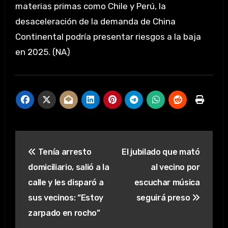
materias primas como Chile y Perú, la
desaceleración de la demanda de China
Continental podría presentar riesgos a la baja
en 2025. (NA)
Navegación
Tenía arresto
El jubilado que mató
de
domiciliario, salió a la
al vecino por
entradas
calle y les disparó a
escuchar música
sus vecinos: “Estoy
seguirá preso
zarpado en rocho”