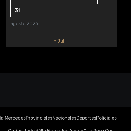
31
agosto 2026
« Jul
lla Mercedes
Provinciales
Nacionales
Deportes
Policiales
Curiosidades
Villa Mercedes Ayuda
Que Paso Con…