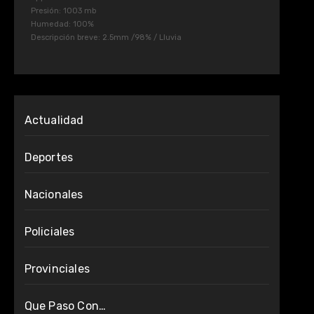
Presión: 1003 mb
Humedad: 100%
Descripción breve:
2.5mm
/
98%
/
Lluvia
Actualidad
Deportes
Nacionales
Policiales
Provinciales
Que Paso Con…