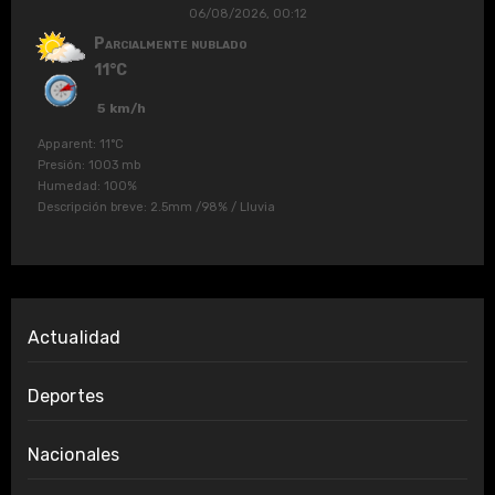
06/08/2026, 00:12
Parcialmente nublado
11°C
5 km/h
Apparent: 11°C
Presión: 1003 mb
Humedad: 100%
Descripción breve:
2.5mm
/
98%
/
Lluvia
Actualidad
Deportes
Nacionales