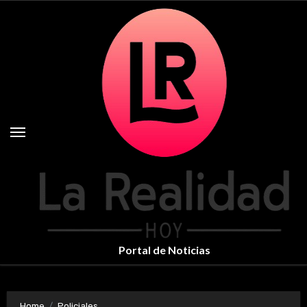
Skip
to
content
Portal de Noticias
Home
Policiales