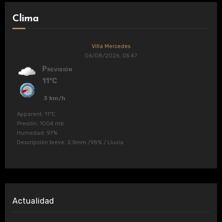
Clima
Villa Mercedes
06/08/2026, 05:47
Previsión
11°C
3 km/h
Apparent: 11°C
Presión: 1004 mb
Humedad: 97%
Descripción breve:
2.5mm
/
98%
/
Lluvia
Actualidad