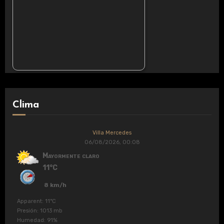
Clima
Villa Mercedes
06/08/2026, 00:08
Mayormente claro
11°C
8 km/h
Apparent: 11°C
Presión: 1013 mb
Humedad: 91%