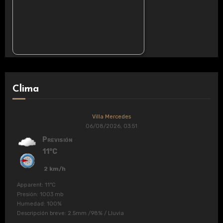
Clima
Villa Mercedes
06/08/2026, 03:51
Previsión
11°C
2 km/h
Apparent: 11°C
Presión: 1003 mb
Humedad: 100%
Descripción breve:
2.5mm
/
98%
/
Lluvia