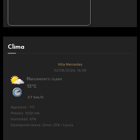
Clima
Villa Mercedes
10/08/2026, 16:08
Mayormente claro
13°C
27 km/h
Apparent: -1°C
Presión: 1032 mb
Humedad: 67%
Descripción breve:
0mm
/
0%
/
Lluvia