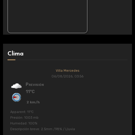
Clima
Villa Mercedes
06/08/2026, 03:56
Previsión
11°C
2 km/h
Apparent: 11°C
Presión: 1003 mb
Humedad: 100%
Descripción breve:
2.5mm
/
98%
/
Lluvia