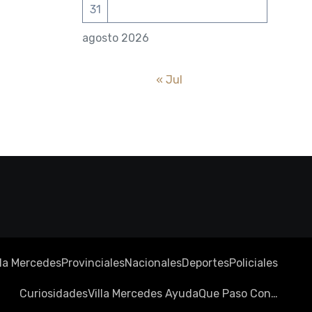
31
agosto 2026
« Jul
lla Mercedes
Provinciales
Nacionales
Deportes
Policiales
Curiosidades
Villa Mercedes Ayuda
Que Paso Con…