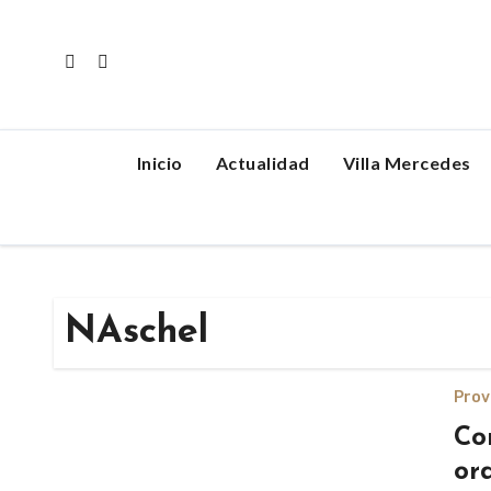
Skip
to
content
Inicio
Actualidad
Villa Mercedes
NAschel
Prov
Co
or