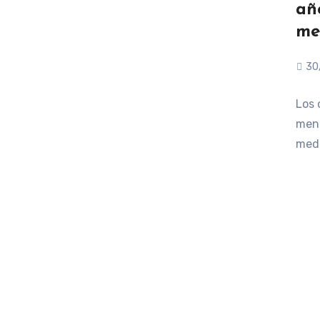
añ
me
30
Los 
meno
medi