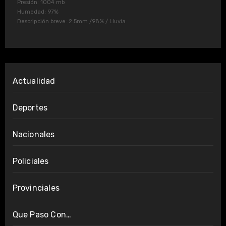
Presión: 1004 mb
Humedad: 97%
Descripción breve:
2.5mm
/
98%
/
Lluvia
Actualidad
Deportes
Nacionales
Policiales
Provinciales
Que Paso Con…