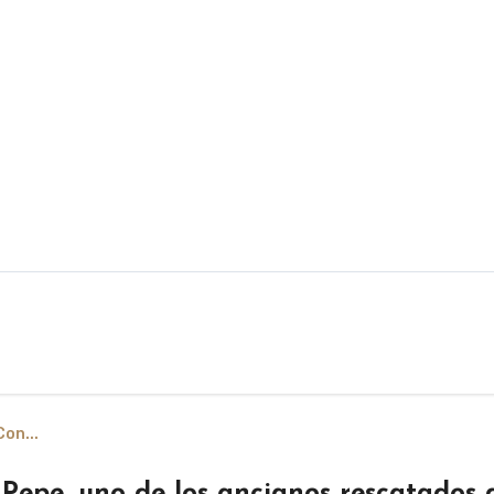
on...
Pepe, uno de los ancianos rescatados 