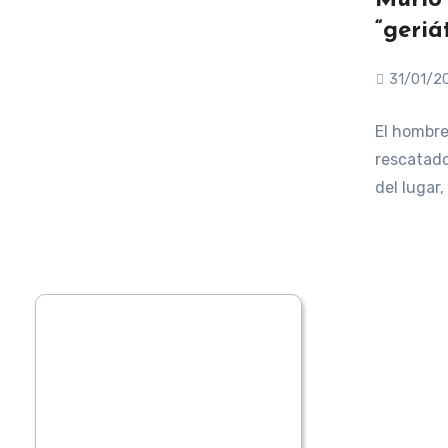
“geriá
31/01/2
El hombre
rescatado
del lugar,