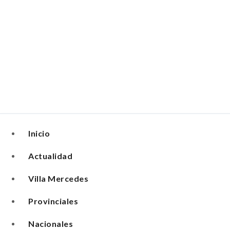
Skip
to
content
Portal de Noticias
Inicio
Actualidad
Villa Mercedes
Provinciales
Nacionales