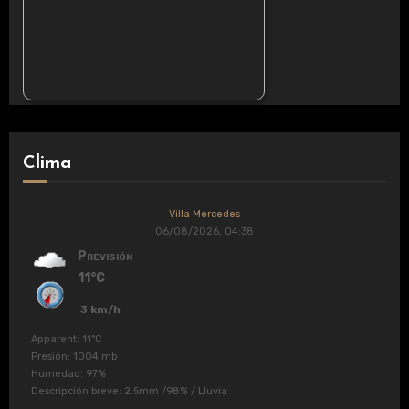
Clima
Villa Mercedes
06/08/2026, 04:38
Previsión
11°C
3 km/h
Apparent: 11°C
Presión: 1004 mb
Humedad: 97%
Descripción breve:
2.5mm
/
98%
/
Lluvia