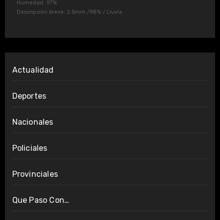
Humedad: 97%
Descripción breve:
2.5mm
/
98%
/
Lluvia
Actualidad
Deportes
Nacionales
Policiales
Provinciales
Que Paso Con…