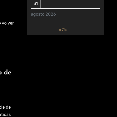
31
agosto 2026
 volver
« Jul
o de
ble de
nticas