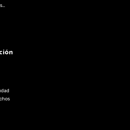
os…
ción
iudad
uchos