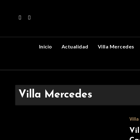
Skip
to
content
Inicio
Actualidad
Villa Mercedes
Villa Mercedes
Vill
Vi