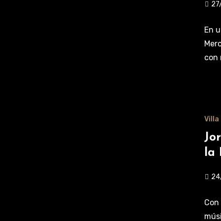
27
En u
Merc
con 
Vill
Jo
la
24
Con 
músi