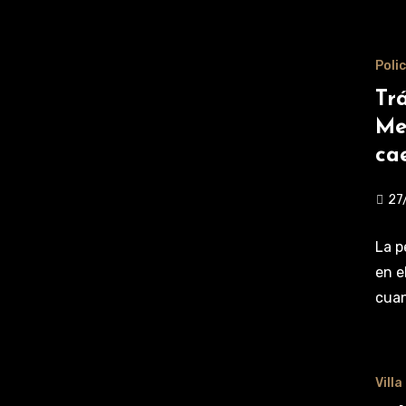
Polic
Tr
Me
ca
27
La p
en e
cuan
Vill