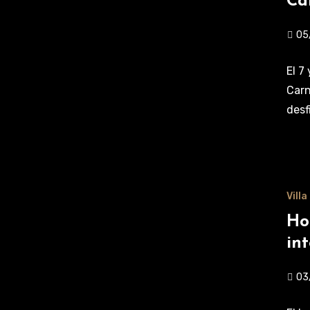
Ca
05
El 7
Carn
desf
Vill
Ho
in
03