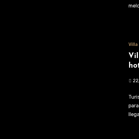
melo
Vill
Vi
ho
22
Turi
para
lleg