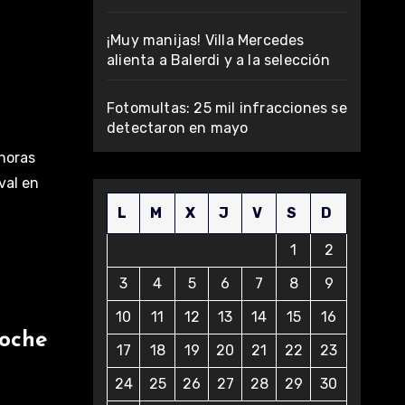
¡Muy manijas! Villa Mercedes
alienta a Balerdi y a la selección
Fotomultas: 25 mil infracciones se
detectaron en mayo
 horas
val en
L
M
X
J
V
S
D
1
2
3
4
5
6
7
8
9
10
11
12
13
14
15
16
noche
17
18
19
20
21
22
23
24
25
26
27
28
29
30