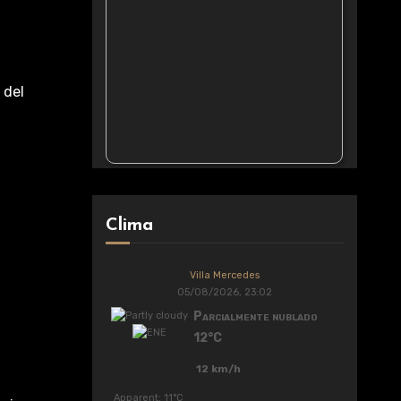
 del
Clima
Villa Mercedes
05/08/2026, 23:02
Parcialmente nublado
12°C
12 km/h
Apparent: 11°C