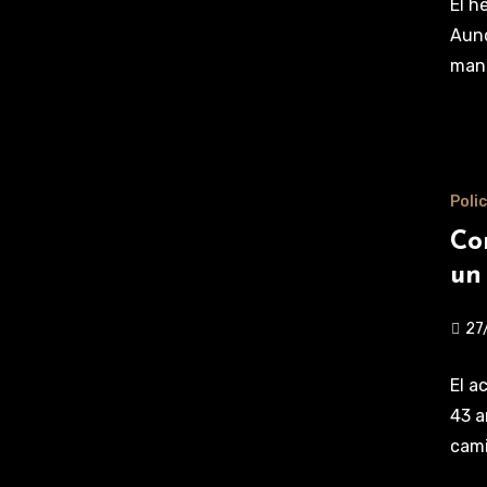
El h
Aunq
mani
Polic
Co
un
27
El a
43 a
cami