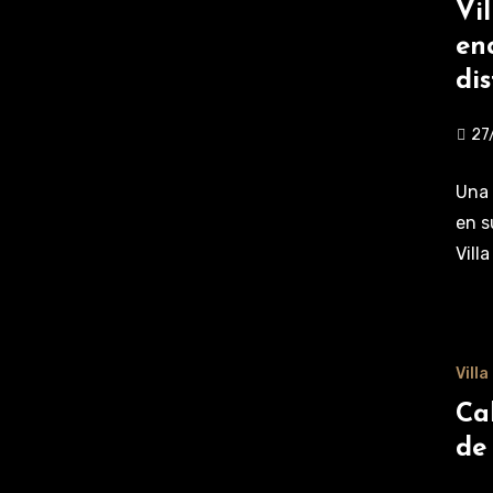
Vi
en
di
27
Una 
en s
Vill
Vill
Ca
de 