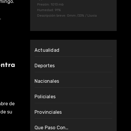
omingo.
Presión: 1013 mb
Humedad: 91%
Descripción breve:
0mm
/
33%
/
Lluvia
…
Actualidad
ontra
Deportes
Nacionales
Policiales
mbre de
 de su
Provinciales
Que Paso Con…