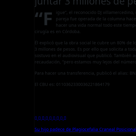
juntar 3 millones de p
“F
igue”, el reconocido DJ villamercedino,
pareja fue operada de la columna hace
hacer una vida normal todo este tiemp
cirugía es en Córdoba.
Él explicó que la obra social le cubre un 80% de 
3 millones de pesos. Es por ello que solicita a t
sostuvo en el audiovisual que publicó. También a
recaudación, “pero estamos muy lejos del número f
Para hacer una transferencia, publicó el alias: B
El CBU es: 0110362330036221864179
Navegación
Su hijo padece de Plagiocefalia Craneal Posicional