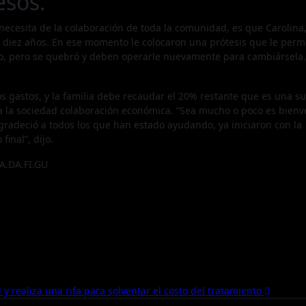
esos.
 necesita de la colaboración de toda la comunidad, es que Carolina
 diez años. En ese momento le colocaron una prótesis que le permi
o, pero se quebró y deben operarle nuevamente para cambiársela.
los gastos, y la familia debe recaudar el 20% restante que es una 
oda la sociedad colaboración económica. “Sea mucho o poco es bienv
gradeció a todos los que han estado ayudando, ya iniciaron con la
inal”, dijo.
NA.DA.FI.GU
 y realiza una rifa para solventar el costo del tratamiento