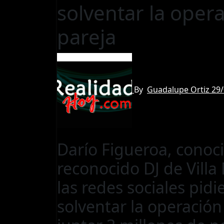
solventar la oper
pareja
By
Guadalupe Ortiz
29
Darío Figueroa, conoc
reconocido DJ de Villa
las redes sociales pi
solventar la operació