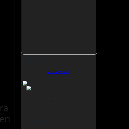
Clima
Villa Mercedes
03/08/2026, 18:41
Previsión
15°C
n
12 km/h
ra
Apparent: 10°C
Presión: 1016 mb
ben
Humedad: 95%
Descripción breve:
0mm
/
0%
/
Lluvia