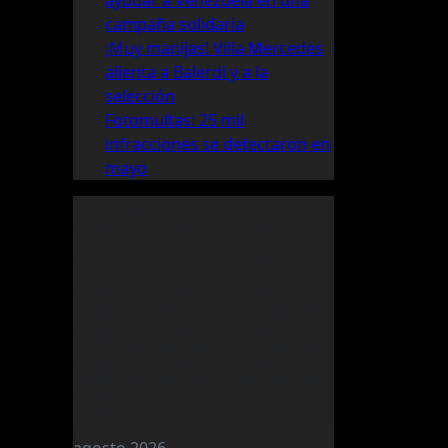
ayudar a Venezuela en una
campaña solidaria
¡Muy manijas! Villa Mercedes
alienta a Balerdi y a la
selección
Fotomultas: 25 mil
infracciones se detectaron en
mayo
L
M
X
J
V
S
D
1
2
3
4
5
6
7
8
9
10
11
12
13
14
15
16
17
18
19
20
21
22
23
24
25
26
27
28
29
30
31