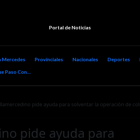
Portal de Noticias
la Mercedes
Provinciales
Nacionales
Deportes
e Paso Con…
illamercedino pide ayuda para solventar la operación de co
ino pide ayuda para