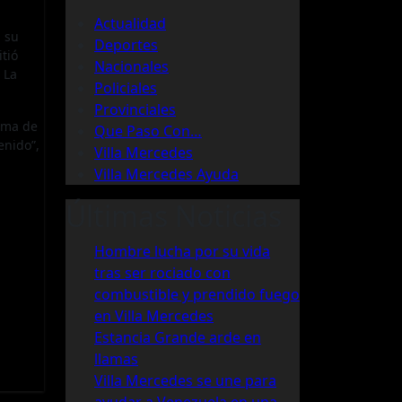
Actualidad
, su
Deportes
tió
Nacionales
 La
Policiales
Provinciales
suma de
Que Paso Con…
enido”,
Villa Mercedes
Villa Mercedes Ayuda
Últimas Noticias
Hombre lucha por su vida
tras ser rociado con
combustible y prendido fuego
en Villa Mercedes
Estancia Grande arde en
llamas
Villa Mercedes se une para