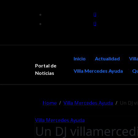
Skip
to
content
Inicio
Actualidad
Vil
Portal de
Villa Mercedes Ayuda
Qu
Noticias
Home
Villa Mercedes Ayuda
Un DJ v
Villa Mercedes Ayuda
Un DJ villamerced