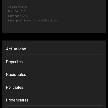
Apparent: 11°C
Presión: 1013 mb
Humedad: 91%
Descripción breve:
0mm
/
33%
/
Lluvia
Actualidad
Deportes
Nacionales
Policiales
Provinciales