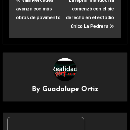
Villa Mercedes
“La lepra” mendocina
de
avanza con más
comenzó con el pie
entradas
obras de pavimento
derecho en el estadio
único La Pedrera
By
Guadalupe Ortiz