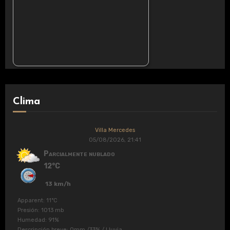
Clima
Villa Mercedes
05/08/2026, 21:41
Parcialmente nublado
12°C
13 km/h
Apparent: 11°C
Presión: 1013 mb
Humedad: 91%
Descripción breve:
0mm
/
33%
/
Lluvia