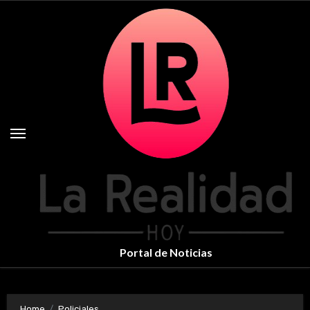
Skip
to
content
Portal de Noticias
Home
Policiales