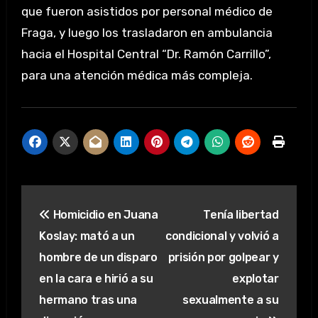
que fueron asistidos por personal médico de
Fraga, y luego los trasladaron en ambulancia
hacia el Hospital Central “Dr. Ramón Carrillo”,
para una atención médica más compleja.
Navegación
Homicidio en Juana
Tenía libertad
de
Koslay: mató a un
condicional y volvió a
entradas
hombre de un disparo
prisión por golpear y
en la cara e hirió a su
explotar
hermano tras una
sexualmente a su