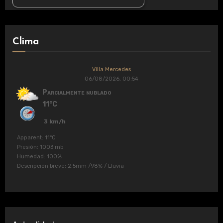
Clima
Villa Mercedes
06/08/2026, 00:54
Parcialmente nublado
11°C
3 km/h
Apparent: 11°C
Presión: 1003 mb
Humedad: 100%
Descripción breve:
2.5mm
/
98%
/
Lluvia