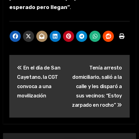
esperado pero llegan”
.
Navegación
En el día de San
Tenía arresto
de
Cayetano, la CGT
domiciliario, salió a la
entradas
convoca a una
calle y les disparó a
movilización
sus vecinos: “Estoy
zarpado en rocho”