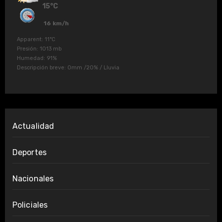
15°C
16 km/h
Apparent: 11°C
Presión: 1013 mb
Humedad: 91%
Descripción breve:
0mm
/
20%
/
Lluvia
Actualidad
Deportes
Nacionales
Policiales