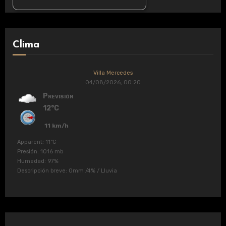
Clima
Villa Mercedes
04/08/2026, 00:20
Previsión
12°C
11 km/h
Apparent: 11°C
Presión: 1016 mb
Humedad: 97%
Descripción breve:
0mm
/
4%
/
Lluvia