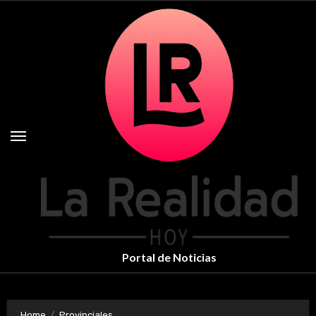
Skip
to
content
Portal de Noticias
Home
Provinciales