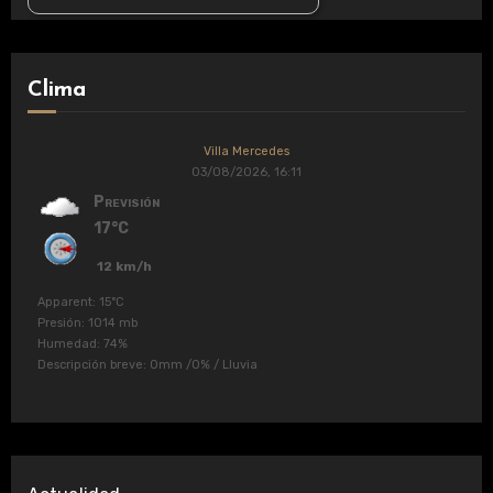
Clima
Villa Mercedes
03/08/2026, 16:11
Previsión
17°C
12 km/h
Apparent: 15°C
Presión: 1014 mb
Humedad: 74%
Descripción breve:
0mm
/
0%
/
Lluvia