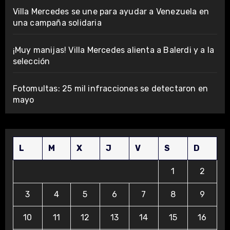
Villa Mercedes se une para ayudar a Venezuela en
una campaña solidaria
¡Muy manijas! Villa Mercedes alienta a Balerdi y a la
selección
Fotomultas: 25 mil infracciones se detectaron en
mayo
L
M
X
J
V
S
D
1
2
3
4
5
6
7
8
9
10
11
12
13
14
15
16