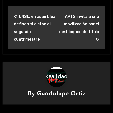
Navegación
UNSL: en asamblea
APTS invita a una
de
definen si dictan el
movilización por el
entradas
segundo
desbloqueo de título
cuatrimestre
By
Guadalupe Ortiz