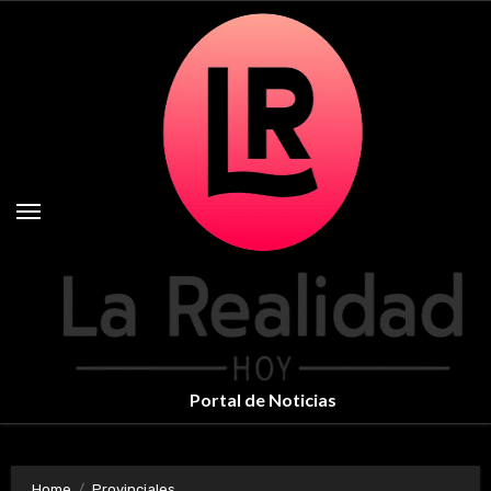
Skip
to
content
Portal de Noticias
Home
Provinciales