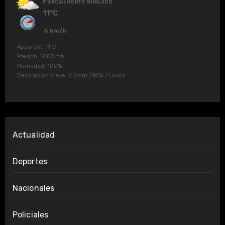
Parcialmente nublado
11°C
5 km/h
Apparent: 11°C
Presión: 1003 mb
Humedad: 100%
Descripción breve:
2.5mm
/
98%
/
Lluvia
Actualidad
Deportes
Nacionales
Policiales