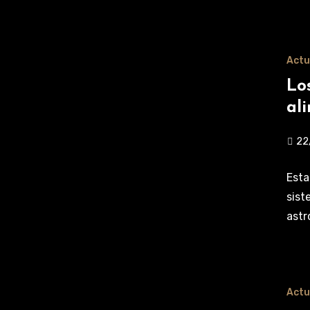
Actu
Lo
al
22
Esta
sist
astr
Actu