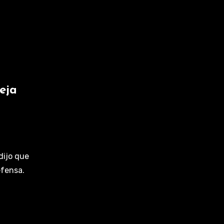
eja
dijo que
efensa.