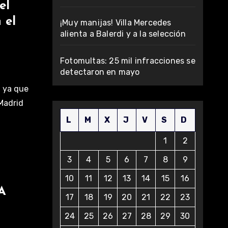
el
 el
¡Muy manijas! Villa Mercedes
alienta a Balerdi y a la selección
Fotomultas: 25 mil infracciones se
detectaron en mayo
, ya que
Madrid
L
M
X
J
V
S
D
1
2
3
4
5
6
7
8
9
10
11
12
13
14
15
16
IA
17
18
19
20
21
22
23
24
25
26
27
28
29
30