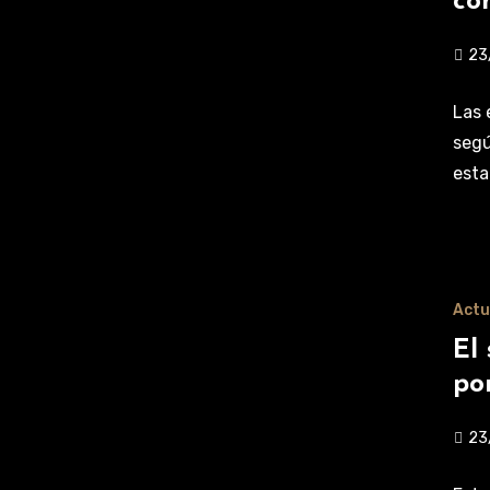
co
23
Las 
segú
esta
Actu
El
po
23