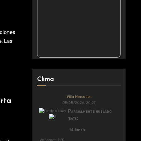
ociones
. Las
Clima
Villa Mercedes
erta
05/08/2026, 20:27
Parcialmente nublado
15°C
14 km/h
Apparent: 11°C