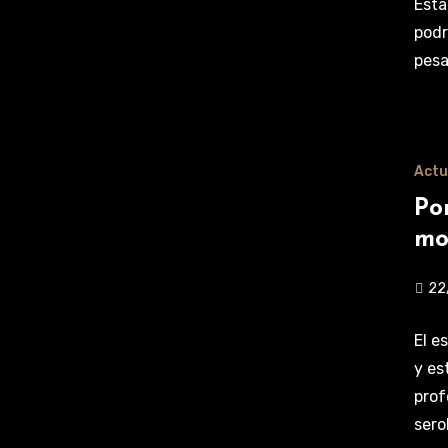
Esta
podr
pesa
Actu
Po
mo
22
El e
y es
prof
sero