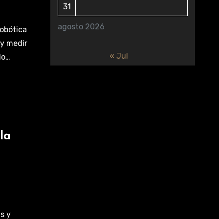
31
agosto 2026
Robótica
 y medir
« Jul
lo…
la
s y