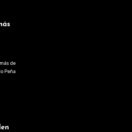
más
a más de
lo Peña
den