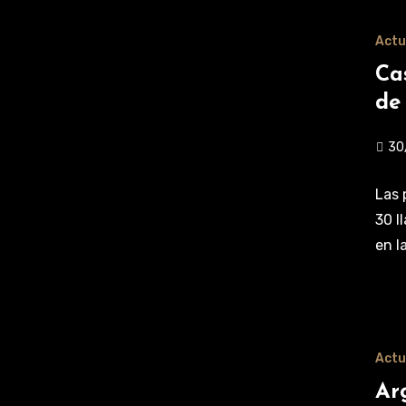
Actu
Ca
de
30
Las 
30 l
en l
Actu
Ar