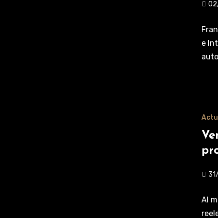
02
Fran
e In
auto
Actu
Ve
pr
31
Al m
reel