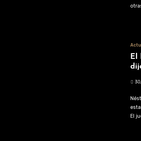
otra
Actu
El
di
30
Nést
esta
El j