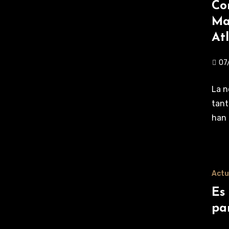
Co
Ma
At
07
La n
tant
han 
Actu
Es
pa