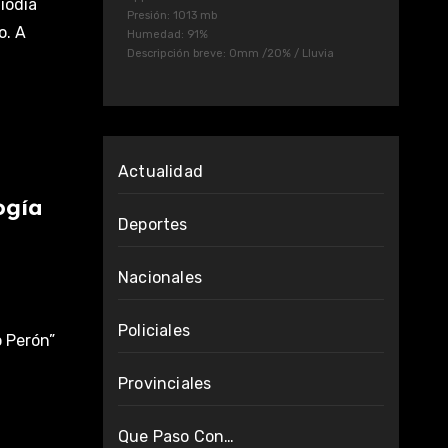
iodía
Presión: 1013 mb
o. A
Humedad: 91%
Descripción breve:
0mm
/
20%
/
Lluvia
Actualidad
ogía
Deportes
Nacionales
Policiales
o Perón”
Provinciales
e
Que Paso Con…