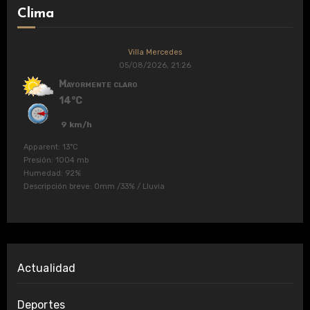
Clima
Villa Mercedes
05/08/2026, 21:26
Mayormente claro
14°C
9 km/h
Apparent: 13°C
Presión: 1004 mb
Humedad: 92%
Descripción breve:
0mm
/
33%
/
Lluvia
Actualidad
Deportes