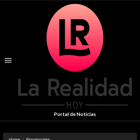
Skip
to
content
Portal de Noticias
Home
Provinciales