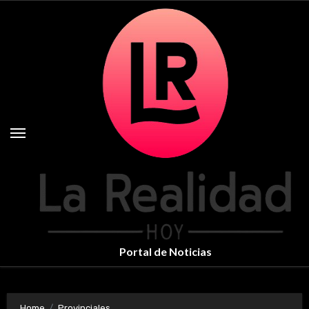
Skip
to
content
Portal de Noticias
Home
Provinciales