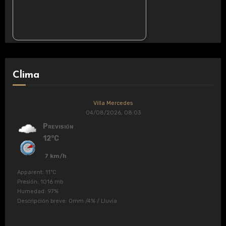
Clima
Villa Mercedes
04/08/2026, 08:03
Previsión
12°C
7 km/h
Apparent: 11°C
Presión: 1016 mb
Humedad: 97%
Descripción breve:
0mm
/
4%
/
Lluvia