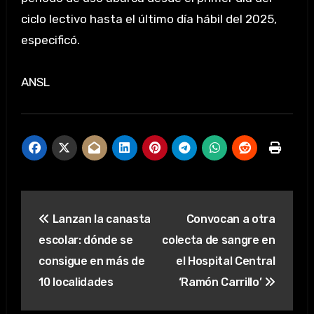
ciclo lectivo hasta el último día hábil del 2025,
especificó.
ANSL
Navegación
Lanzan la canasta
Convocan a otra
de
escolar: dónde se
colecta de sangre en
entradas
consigue en más de
el Hospital Central
10 localidades
‘Ramón Carrillo’