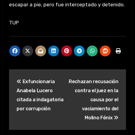
escapar a pie, pero fue interceptado y detenido.
TUP
Navegación
Exfuncionaria
Rechazan recusación
de
Anabela Lucero
contra el juez en la
entradas
citada a indagatoria
causa por el
por corrupción
vaciamiento del
Molino Fénix