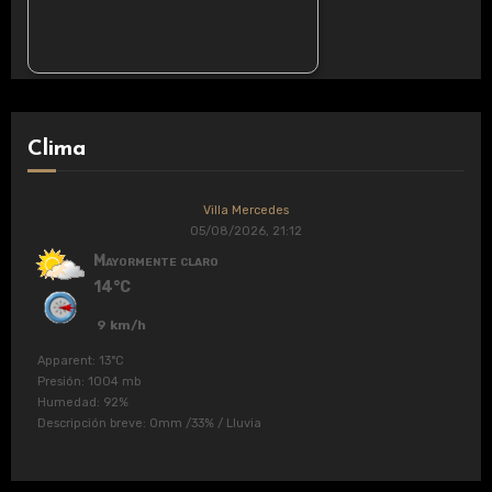
Clima
Villa Mercedes
05/08/2026, 21:12
Mayormente claro
14°C
9 km/h
Apparent: 13°C
Presión: 1004 mb
Humedad: 92%
Descripción breve:
0mm
/
33%
/
Lluvia