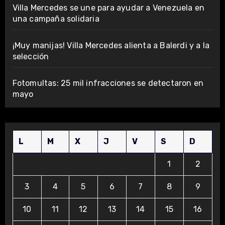
Villa Mercedes se une para ayudar a Venezuela en
una campaña solidaria
¡Muy manijas! Villa Mercedes alienta a Balerdi y a la
selección
Fotomultas: 25 mil infracciones se detectaron en
mayo
L
M
X
J
V
S
D
1
2
3
4
5
6
7
8
9
10
11
12
13
14
15
16