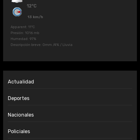
12°C
13 km/h
Apparent: 11°C
Presión: 1016 mb
Humedad: 97%
Descripción breve:
0mm
/
4%
/
Lluvia
Actualidad
Deportes
Nacionales
Policiales