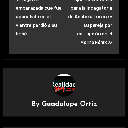
de
embarazada que fue
para la indagatoria
entradas
apuñalada en el
de Anabela Lucero y
vientre perdió a su
su pareja por
bebé
corrupción en el
Molino Fénix
By
Guadalupe Ortiz