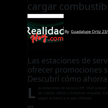
cargar combustib
By
Guadalupe Ortiz
23
Las estaciones de serv
ofrecer promociones 
Descubrí cómo ahorra
L
as estaciones de servicio YPF, Shell y Axio
de crédito, débito o billeteras virtuales. E
según el banco y la app utilizada.
YPF