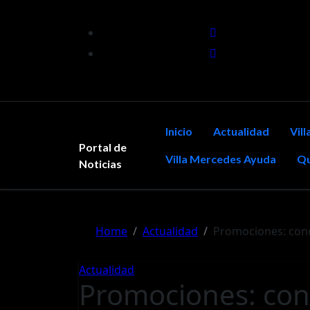
Skip
to
content
Inicio
Actualidad
Vil
Portal de
Villa Mercedes Ayuda
Qu
Noticias
Home
Actualidad
Promociones: con
Actualidad
Promociones: co