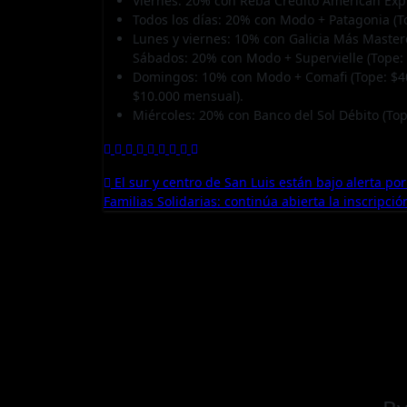
Viernes: 20% con Reba Crédito American Expr
Todos los días: 20% con Modo + Patagonia (T
Lunes y viernes: 10% con Galicia Más Master
Sábados: 20% con Modo + Supervielle (Tope: 
Domingos: 10% con Modo + Comafi (Tope: $40
$10.000 mensual).
Miércoles: 20% con Banco del Sol Débito (Top
Navegación
El sur y centro de San Luis están bajo alerta po
Familias Solidarias: continúa abierta la inscrip
de
entradas