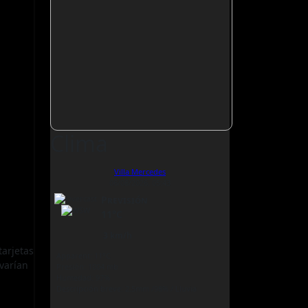
Clima
Villa Mercedes
06/08/2026, 05:43
Previsión
11°C
3 km/h
tarjetas
Apparent: 11°C
 varían
Presión: 1004 mb
Humedad: 97%
Descripción breve:
2.5mm
/
98%
/
Lluvia