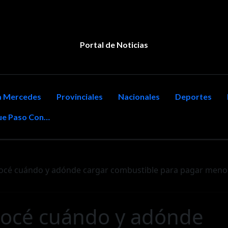
Portal de Noticias
la Mercedes
Provinciales
Nacionales
Deportes
e Paso Con…
océ cuándo y adónde cargar combustible para pagar meno
nocé cuándo y adónde