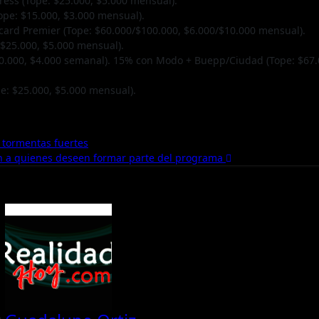
ess (Tope: $25.000, $5.000 mensual).
ope: $15.000, $3.000 mensual).
card Premier (Tope: $60.000/$100.000, $6.000/$10.000 mensual).
$25.000, $5.000 mensual).
.000, $4.000 semanal). 15% con Modo + Buepp/Ciudad (Tope: $67.
e: $25.000, $5.000 mensual).
r tormentas fuertes
ción a quienes deseen formar parte del programa