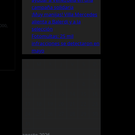
ayudar a Venezuela en una
campaña solidaria
¡Muy manijas! Villa Mercedes
alienta a Balerdi y a la
000,
selección
Fotomultas: 25 mil
infracciones se detectaron en
mayo
L
M
X
J
V
S
D
1
2
3
4
5
6
7
8
9
10
11
12
13
14
15
16
17
18
19
20
21
22
23
24
25
26
27
28
29
30
31