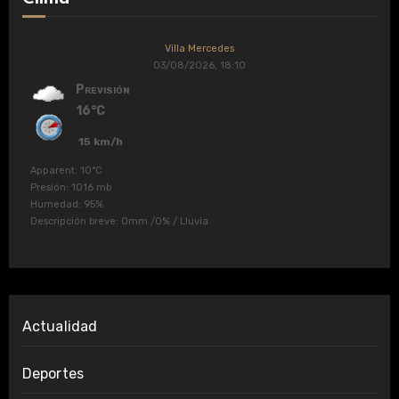
Villa Mercedes
03/08/2026, 18:10
Previsión
16°C
15 km/h
Apparent: 10°C
Presión: 1016 mb
Humedad: 95%
Descripción breve:
0mm
/
0%
/
Lluvia
Actualidad
Deportes