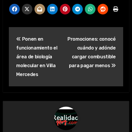
Navegación
Ponen en
Promociones: conocé
de
funcionamiento el
cuándo y adónde
entradas
área de biología
cargar combustible
molecular en Villa
para pagar menos
Mercedes