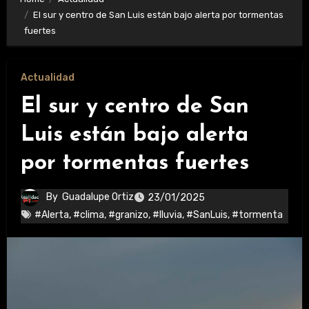
El sur y centro de San Luis están bajo alerta por tormentas
fuertes
Actualidad
El sur y centro de San
Luis están bajo alerta
por tormentas fuertes
By
Guadalupe Ortiz
23/01/2025
#Alerta
,
#clima
,
#granizo
,
#lluvia
,
#SanLuis
,
#tormenta