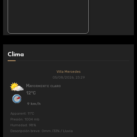
Clima
Villa Mercedes
05/08/2026, 23:29
Mayormente claro
12°C
9 km/h
Apparent: 11°C
Presión: 1004 mb
Humedad: 98%
Descripción breve:
0mm
/
33%
/
Lluvia